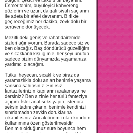
dolgun, çekici ve tutkulu bir bayanım.
Esmer tenim, büyüleyici kahverengi
gözlerim ve uzun, dalgalı siyah saçlarım
ile adeta bir afet-i devranım. Birlikte
geçireceğimiz her dakika, zevk dolu bir
serüvene dönüşecek.
Mezitli’deki geniş ve rahat dairemde
sizleri ağırlıyorum. Burada sadece siz ve
ben olacağız. Baş döndürücü güzelliğim
ve sıcakkanlı kişiliğimle, her şeyi unutup
sadece bizim dünyamızda yaşamanıza
yardımcı olacağım.
Tutku, heyecan, sıcaklık ve biraz da
yaramazlıkla dolu anları benimle yaşama
şansına sahipsiniz. Sınırsız
fantazilerinizin kapılarını aralamaya ne
dersiniz? Ben sizinle her türlü fanteziye
açığım. İster anal seks yapın, ister oral
seksin tadını çıkarın, benimle kendinizi
sınırlamadan zevkin doruklarına
çıkabilirsiniz. Ancak önemli olan kondom
kullanımına özen gösterilmesidir.
Benimle olduğunuz süre boyunca hem