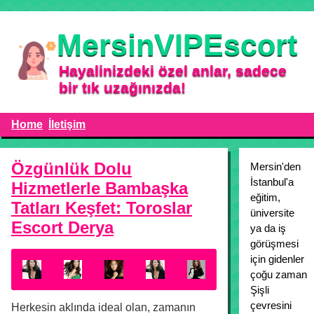
MersinVIPEscort
Hayalinizdeki özel anlar, sadece
bir tık uzağınızda!
Home
İletişim
Özgünlük Dolu
Mersin'den
İstanbul'a
Hizmetlerle Bambaşka
eğitim,
Tatları Keşfet: Toroslar
üniversite
Escort Derya
ya da iş
görüşmesi
için gidenler
çoğu zaman
Şişli
çevresini
Herkesin aklında ideal olan, zamanın