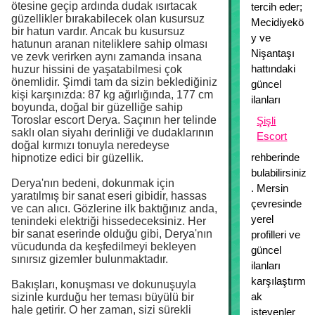
ötesine geçip ardında dudak ısırtacak
tercih eder;
güzellikler bırakabilecek olan kusursuz
Mecidiyekö
bir hatun vardır. Ancak bu kusursuz
y ve
hatunun aranan niteliklere sahip olması
Nişantaşı
ve zevk verirken aynı zamanda insana
hattındaki
huzur hissini de yaşatabilmesi çok
önemlidir. Şimdi tam da sizin beklediğiniz
güncel
kişi karşınızda: 87 kg ağırlığında, 177 cm
ilanları
boyunda, doğal bir güzelliğe sahip
Toroslar escort Derya. Saçının her telinde
Şişli
saklı olan siyahı derinliği ve dudaklarının
Escort
doğal kırmızı tonuyla neredeyse
rehberinde
hipnotize edici bir güzellik.
bulabilirsiniz
Derya'nın bedeni, dokunmak için
. Mersin
yaratılmış bir sanat eseri gibidir, hassas
çevresinde
ve can alıcı. Gözlerine ilk baktığınız anda,
yerel
tenindeki elektriği hissedeceksiniz. Her
bir sanat eserinde olduğu gibi, Derya'nın
profilleri ve
vücudunda da keşfedilmeyi bekleyen
güncel
sınırsız gizemler bulunmaktadır.
ilanları
karşılaştırm
Bakışları, konuşması ve dokunuşuyla
ak
sizinle kurduğu her teması büyülü bir
hale getirir. O her zaman, sizi sürekli
isteyenler