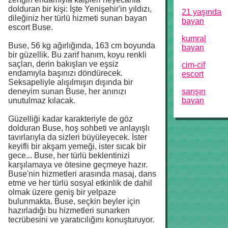
dolduran bir kişi: İşte Yenişehir'in yıldızı,
21 yaşında
dileğiniz her türlü hizmeti sunan bayan
bayan
escort Buse.
kumral
Buse, 56 kg ağırlığında, 163 cm boyunda
bayan
bir güzellik. Bu zarif hanım, koyu renkli
saçları, derin bakışları ve eşsiz
cim-cif
endamıyla başınızı döndürecek.
escort
Seksapeliyle alışılmışın dışında bir
sarışın
deneyim sunan Buse, her anınızı
bayan
unutulmaz kılacak.
Güzelliği kadar karakteriyle de göz
dolduran Buse, hoş sohbeti ve anlayışlı
tavırlarıyla da sizleri büyüleyecek. İster
keyifli bir akşam yemeği, ister sıcak bir
gece... Buse, her türlü beklentinizi
karşılamaya ve ötesine geçmeye hazır.
Buse'nin hizmetleri arasında masaj, dans
etme ve her türlü sosyal etkinlik de dahil
olmak üzere geniş bir yelpaze
bulunmakta. Buse, seçkin beyler için
hazırladığı bu hizmetleri sunarken
tecrübesini ve yaratıcılığını konuşturuyor.