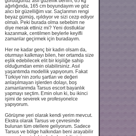
gördüğünüz asil güzellik benim; 65 kg
ağırlığında, 165 cm boyundayım ve göz
alıcı bir güzelliğim var. Saçlarımın rengi
beyaz gümüş, ışıldıyor ve sizi cezp ediyor
olmalı. Peki burada olma sebebim ne
diye merak ettiniz mi? Yeni dostluklar
kazanmak, centilmen beylerle keyifli
zamanlar geçirmek için buradayım.
Her ne kadar genç bir kadın olsam da,
oturmayı kalkmayı bilen, her ortamda size
eşlik edebilecek elit bir kişiliğe sahip
olduğumdan emin olabilirsiniz. Asıl
yaşantımda modellik yapıyorum. Fakat
Türkiye’nin zorlu şartları ve değeri
anlaşılmayan işlerden dolayı, boş
zamanlarımda Tarsus escort bayanlık
yapmayı seçtim. Emin olun ki, bu ikinci
işimi de severek ve profesyonelce
yapıyorum.
Görüşme yeri olarak kendi yerim mevcut.
Ekstra olarak Tarsus ve çevresinde
bulunan tüm otellere geliyorum. Sadece
Tarsus ve bölge halkından beni arayabilir