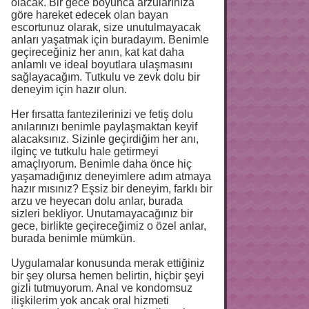
olacak. Bir gece boyunca arzularınıza
göre hareket edecek olan bayan
escortunuz olarak, size unutulmayacak
anları yaşatmak için buradayım. Benimle
geçireceğiniz her anın, kat kat daha
anlamlı ve ideal boyutlara ulaşmasını
sağlayacağım. Tutkulu ve zevk dolu bir
deneyim için hazır olun.
Her fırsatta fantezilerinizi ve fetiş dolu
anılarınızı benimle paylaşmaktan keyif
alacaksınız. Sizinle geçirdiğim her anı,
ilginç ve tutkulu hale getirmeyi
amaçlıyorum. Benimle daha önce hiç
yaşamadığınız deneyimlere adım atmaya
hazır mısınız? Eşsiz bir deneyim, farklı bir
arzu ve heyecan dolu anlar, burada
sizleri bekliyor. Unutamayacağınız bir
gece, birlikte geçireceğimiz o özel anlar,
burada benimle mümkün.
Uygulamalar konusunda merak ettiğiniz
bir şey olursa hemen belirtin, hiçbir şeyi
gizli tutmuyorum. Anal ve kondomsuz
ilişkilerim yok ancak oral hizmeti