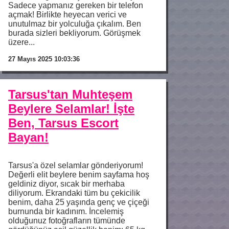
Sadece yapmanız gereken bir telefon
açmak! Birlikte heyecan verici ve
unutulmaz bir yolculuğa çıkalım. Ben
burada sizleri bekliyorum. Görüşmek
üzere...
27 Mayıs 2025 10:03:36
Tarsus'tan Muhteşem
Beylere Selamlar! İşte
Ben, Tarsus Escort
Bayan!
Tarsus'a özel selamlar gönderiyorum!
Değerli elit beylere benim sayfama hoş
geldiniz diyor, sıcak bir merhaba
diliyorum. Ekrandaki tüm bu çekicilik
benim, daha 25 yaşında genç ve çiçeği
burnunda bir kadınım. İncelemiş
olduğunuz fotoğrafların tümünde