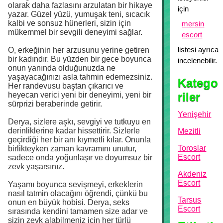
olarak daha fazlasını arzulatan bir hikaye
için
yazar. Güzel yüzü, yumuşak teni, sıcacık
kalbi ve sonsuz hünerleri, sizin için
mersin
mükemmel bir sevgili deneyimi sağlar.
escort
listesi ayrıca
O, erkeğinin her arzusunu yerine getiren
bir kadındır. Bu yüzden bir gece boyunca
incelenebilir.
onun yanında olduğunuzda ne
yaşayacağınızı asla tahmin edemezsiniz.
Katego
Her randevusu baştan çıkarıcı ve
riler
heyecan verici yeni bir deneyimi, yeni bir
sürprizi beraberinde getirir.
Yenişehir
Derya, sizlere aşkı, sevgiyi ve tutkuyu en
derinliklerine kadar hissettirir. Sizlerle
Mezitli
geçirdiği her bir anı kıymetli kılar. Onunla
Toroslar
birlikteyken zaman kavramını unutur,
Escort
sadece onda yoğunlaşır ve doyumsuz bir
zevk yaşarsınız.
Akdeniz
Escort
Yaşamı boyunca sevişmeyi, erkeklerin
nasıl tatmin olacağını öğrendi, çünkü bu
Tarsus
onun en büyük hobisi. Derya, seks
Escort
sırasında kendini tamamen size adar ve
sizin zevk alabilmeniz için her türlü