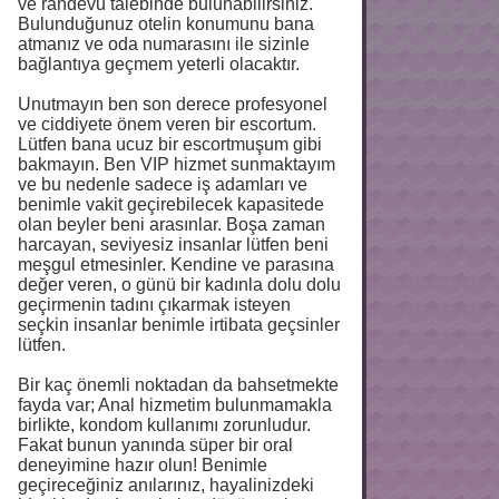
ve randevu talebinde bulunabilirsiniz.
Bulunduğunuz otelin konumunu bana
atmanız ve oda numarasını ile sizinle
bağlantıya geçmem yeterli olacaktır.
Unutmayın ben son derece profesyonel
ve ciddiyete önem veren bir escortum.
Lütfen bana ucuz bir escortmuşum gibi
bakmayın. Ben VIP hizmet sunmaktayım
ve bu nedenle sadece iş adamları ve
benimle vakit geçirebilecek kapasitede
olan beyler beni arasınlar. Boşa zaman
harcayan, seviyesiz insanlar lütfen beni
meşgul etmesinler. Kendine ve parasına
değer veren, o günü bir kadınla dolu dolu
geçirmenin tadını çıkarmak isteyen
seçkin insanlar benimle irtibata geçsinler
lütfen.
Bir kaç önemli noktadan da bahsetmekte
fayda var; Anal hizmetim bulunmamakla
birlikte, kondom kullanımı zorunludur.
Fakat bunun yanında süper bir oral
deneyimine hazır olun! Benimle
geçireceğiniz anılarınız, hayalinizdeki