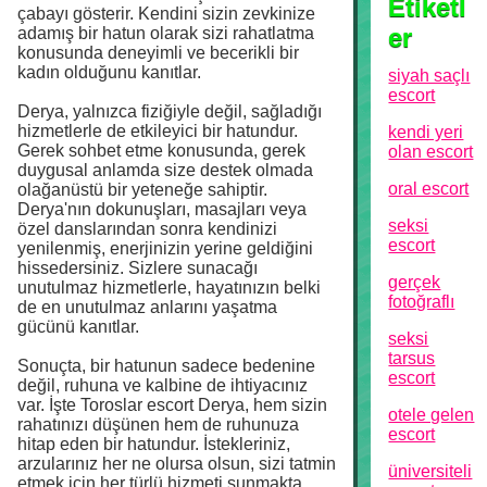
Etiketl
çabayı gösterir. Kendini sizin zevkinize
er
adamış bir hatun olarak sizi rahatlatma
konusunda deneyimli ve becerikli bir
kadın olduğunu kanıtlar.
siyah saçlı
escort
Derya, yalnızca fiziğiyle değil, sağladığı
hizmetlerle de etkileyici bir hatundur.
kendi yeri
Gerek sohbet etme konusunda, gerek
olan escort
duygusal anlamda size destek olmada
oral escort
olağanüstü bir yeteneğe sahiptir.
Derya'nın dokunuşları, masajları veya
seksi
özel danslarından sonra kendinizi
escort
yenilenmiş, enerjinizin yerine geldiğini
hissedersiniz. Sizlere sunacağı
gerçek
unutulmaz hizmetlerle, hayatınızın belki
fotoğraflı
de en unutulmaz anlarını yaşatma
gücünü kanıtlar.
seksi
tarsus
Sonuçta, bir hatunun sadece bedenine
escort
değil, ruhuna ve kalbine de ihtiyacınız
var. İşte Toroslar escort Derya, hem sizin
otele gelen
rahatınızı düşünen hem de ruhunuza
escort
hitap eden bir hatundur. İstekleriniz,
arzularınız her ne olursa olsun, sizi tatmin
üniversiteli
etmek için her türlü hizmeti sunmakta