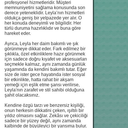
profesyonel hizmetleridir. Müşteri
memnuniyetini sağlama konusunda son
derece yeteneklidir. Leyla’nın hizmetleri
oldukça geniş bir yelpazede yer alır. O
her konuda deneyimli ve bilgilidir. Her
türlü duruma hazırlıklıdır ve buna göre
hareket eder.
Ayrıca, Leyla her daim bakımlı ve şık
görünmeye dikkat eder. Fark edilmez bir
şıklıkla, özel etkinliklere hazır görünmek
için sadece doğru kıyafet ve aksesuarları
seçmekle kalmaz, aynı zamanda günlük
yaşamında da kendini bakımlı tutar. Eğer
size de ister gece hayatında ister sosyal
bir etkinlikte, hatta rahat bir akşam
yemeği için eşlik etme şansı verilirse,
Leyla'nın zarafet ve stil sahibi olduğuna
şahit olacaksınız.
Kendine özgü tarzı ve benzersiz kişiliği,
onun herkesin dikkatini çeken, ışıltılı bir
yıldız olmasını sağlar. Zekâsı ve çekiciliği
sadece bir yüzey değil, aynı zamanda
kalbinde de büyüleyici bir yansıma bulur.