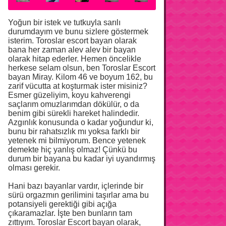
Yoğun bir istek ve tutkuyla sarılı
durumdayım ve bunu sizlere göstermek
isterim. Toroslar escort bayan olarak
bana her zaman alev alev bir bayan
olarak hitap ederler. Hemen öncelikle
herkese selam olsun, ben Toroslar Escort
bayan Miray. Kilom 46 ve boyum 162, bu
zarif vücutta at koşturmak ister misiniz?
Esmer güzeliyim, koyu kahverengi
saçlarım omuzlarımdan dökülür, o da
benim gibi sürekli hareket halindedir.
Azgınlık konusunda o kadar yoğundur ki,
bunu bir rahatsızlık mı yoksa farklı bir
yetenek mi bilmiyorum. Bence yetenek
demekte hiç yanlış olmaz! Çünkü bu
durum bir bayana bu kadar iyi uyandırmış
olması gerekir.
Hani bazı bayanlar vardır, içlerinde bir
sürü orgazmın gerilimini taşırlar ama bu
potansiyeli gerektiği gibi açığa
çıkaramazlar. İşte ben bunların tam
zıttıyım. Toroslar Escort bayan olarak,