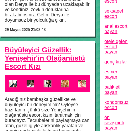
escort
olan Derya ile bu dünyadan uzaklaşabilir
ve kendinizi zevkin doruklarına
seksapel
bırakabilirsiniz. Gelin, Derya ile
escort
doyumsuz bir yolculuğa çıkın.
anal escort
29 Mayıs 2025 21:08:48
bayan
otele gelen
escort
Büyüleyici Güzellik:
bayan
Yenişehir'in Olağanüstü
genç kızlar
Escort Kızı
esmer
bayan
balık etli
bayan
Aradığınız bambaşka güzellikte ve
kondomsuz
büyüleyici bir deneyim mi? Öyleyse
escort
hazırlanın, çünkü size Yenişehir'in
olağanüstü escort kızını tanıtmak için
ön
buradayız. Tecrübelerini paylaşmaya can
sevişmeli
atan, güzelliğiyle alışkanlık yaratan ve
bayan
zengin endamıyla kalpleri heyecanla