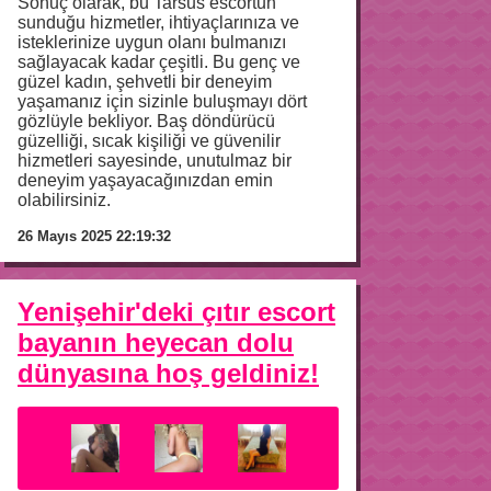
Sonuç olarak, bu Tarsus escortun
sunduğu hizmetler, ihtiyaçlarınıza ve
isteklerinize uygun olanı bulmanızı
sağlayacak kadar çeşitli. Bu genç ve
güzel kadın, şehvetli bir deneyim
yaşamanız için sizinle buluşmayı dört
gözlüyle bekliyor. Baş döndürücü
güzelliği, sıcak kişiliği ve güvenilir
hizmetleri sayesinde, unutulmaz bir
deneyim yaşayacağınızdan emin
olabilirsiniz.
26 Mayıs 2025 22:19:32
Yenişehir'deki çıtır escort
bayanın heyecan dolu
dünyasına hoş geldiniz!