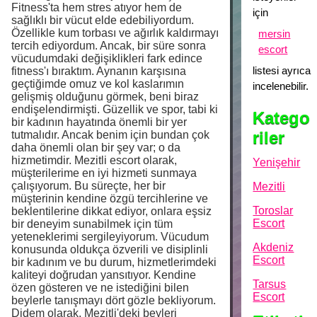
Fitness'ta hem stres atıyor hem de
için
sağlıklı bir vücut elde edebiliyordum.
Özellikle kum torbası ve ağırlık kaldırmayı
mersin
tercih ediyordum. Ancak, bir süre sonra
escort
vücudumdaki değişiklikleri fark edince
listesi ayrıca
fitness'ı bıraktım. Aynanın karşısına
geçtiğimde omuz ve kol kaslarımın
incelenebilir.
gelişmiş olduğunu görmek, beni biraz
endişelendirmişti. Güzellik ve spor, tabi ki
Katego
bir kadının hayatında önemli bir yer
riler
tutmalıdır. Ancak benim için bundan çok
daha önemli olan bir şey var; o da
hizmetimdir. Mezitli escort olarak,
Yenişehir
müşterilerime en iyi hizmeti sunmaya
çalışıyorum. Bu süreçte, her bir
Mezitli
müşterinin kendine özgü tercihlerine ve
Toroslar
beklentilerine dikkat ediyor, onlara eşsiz
Escort
bir deneyim sunabilmek için tüm
yeteneklerimi sergileyiyorum. Vücudum
Akdeniz
konusunda oldukça özverili ve disiplinli
Escort
bir kadınım ve bu durum, hizmetlerimdeki
kaliteyi doğrudan yansıtıyor. Kendine
Tarsus
özen gösteren ve ne istediğini bilen
Escort
beylerle tanışmayı dört gözle bekliyorum.
Didem olarak, Mezitli'deki beyleri