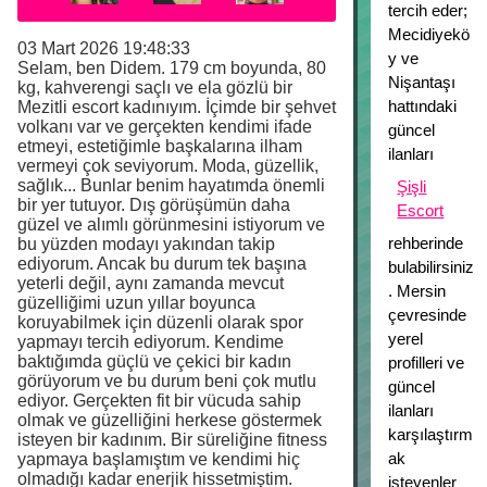
tercih eder;
Mecidiyekö
03 Mart 2026 19:48:33
y ve
Selam, ben Didem. 179 cm boyunda, 80
Nişantaşı
kg, kahverengi saçlı ve ela gözlü bir
hattındaki
Mezitli escort kadınıyım. İçimde bir şehvet
volkanı var ve gerçekten kendimi ifade
güncel
etmeyi, estetiğimle başkalarına ilham
ilanları
vermeyi çok seviyorum. Moda, güzellik,
sağlık... Bunlar benim hayatımda önemli
Şişli
bir yer tutuyor. Dış görüşümün daha
Escort
güzel ve alımlı görünmesini istiyorum ve
rehberinde
bu yüzden modayı yakından takip
ediyorum. Ancak bu durum tek başına
bulabilirsiniz
yeterli değil, aynı zamanda mevcut
. Mersin
güzelliğimi uzun yıllar boyunca
çevresinde
koruyabilmek için düzenli olarak spor
yerel
yapmayı tercih ediyorum. Kendime
baktığımda güçlü ve çekici bir kadın
profilleri ve
görüyorum ve bu durum beni çok mutlu
güncel
ediyor. Gerçekten fit bir vücuda sahip
ilanları
olmak ve güzelliğini herkese göstermek
karşılaştırm
isteyen bir kadınım. Bir süreliğine fitness
ak
yapmaya başlamıştım ve kendimi hiç
olmadığı kadar enerjik hissetmiştim.
isteyenler