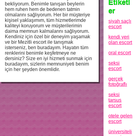
Etiketl
bekliyorum. Benimle tanışan beylerin
er
hem ruhen hem de bedenen tatmin
olmalarını sağlıyorum. Her bir müşteriye
kişisel yaklaşımım, tüm hizmetlerimde
siyah saçlı
kaliteyi koruyorum ve müşterilerimin
escort
daima memnun kalmalarını sağlıyorum.
Kendiniz için özel bir deneyim yaşamak
kendi yeri
ve bir Mezitli escort ile tanışmak
olan escort
isterseniz, ben buradayım. Hayatın tüm
oral escort
renklerini benimle keşfetmeye ne
dersiniz? Size en iyi hizmeti sunmak için
seksi
buradayım, sizlerin memnuniyeti benim
escort
için her şeyden önemlidir.
gerçek
fotoğraflı
seksi
tarsus
escort
otele gelen
escort
üniversiteli