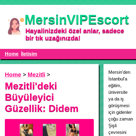
MersinVIPEscort
Hayalinizdeki özel anlar, sadece
bir tık uzağınızda!
Home
İletişim
Mersin'den
Home
>
Mezitli
>
İstanbul'a
Mezitli'deki
eğitim,
üniversite
Büyüleyici
ya da iş
Güzellik: Didem
görüşmesi
için gidenler
çoğu zaman
Şişli
çevresini